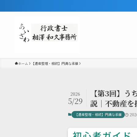
ホーム
【遺産整理・相続】円満な承継
【第3回】う
2026
5/29
説｜不動産を
【遺産整理・相続】円満な承継
202