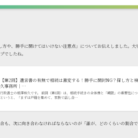
し方や、勝手に開けてはいけない注意点」についてお伝えしました。大
プでしたね。
【第2回】遺言書の有無で相続は激変する！勝手に開封NG？探し方と検認
久事務所｜…
行政書士の相澤和久です。 前回（第1回）は、相続手続きの全体像と「期限」の重要性につ
というと、「まずは戸籍を集めて、家族で話し合…
合も、次に向き合わなければならないのが「誰が、どのくらいの割合で