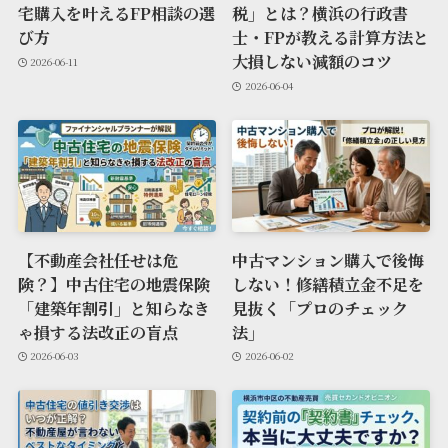
宅購入を叶えるFP相談の選
税」とは？横浜の行政書
び方
士・FPが教える計算方法と
大損しない減額のコツ
2026-06-11
2026-06-04
【不動産会社任せは危
中古マンション購入で後悔
険？】中古住宅の地震保険
しない！修繕積立金不足を
「建築年割引」と知らなき
見抜く「プロのチェック
ゃ損する法改正の盲点
法」
2026-06-03
2026-06-02