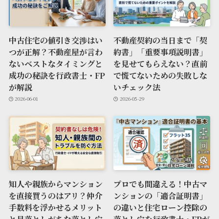
中古住宅の値引き交渉はい
不動産契約の当日まで「契
つが正解？不動産屋が言わ
約書」「重要事項説明書」
ないベストなタイミングと
を見せてもらえない？直前
成功の秘訣を行政書士・FP
で慌てないための失敗しな
が解説
いチェック法
2026-06-01
2026-05-29
知人や親族からマンション
プロでも間違える！中古マ
を直接買うのはアリ？仲介
ンションの「適合証明書」
手数料を浮かせるメリット
の違いと住宅ローン控除の