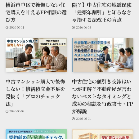
横浜市中区で後悔しない住
険？】中古住宅の地震保険
宅購入を叶えるFP相談の選
「建築年割引」と知らなき
び方
ゃ損する法改正の盲点
2026-06-11
2026-06-03
中古マンション購入で後悔
中古住宅の値引き交渉はい
しない！修繕積立金不足を
つが正解？不動産屋が言わ
見抜く「プロのチェック
ないベストなタイミングと
法」
成功の秘訣を行政書士・FP
が解説
2026-06-02
2026-06-01