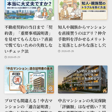
不動産契約の当日まで「契
知人や親族からマンション
約書」「重要事項説明書」
を直接買うのはアリ？仲介
を見せてもらえない？直前
手数料を浮かせるメリット
で慌てないための失敗しな
と見落としがちな落とし穴
いチェック法
2026-05-28
2026-05-29
プロでも間違える！中古マ
中古マンションの火災保険
ンションの「適合証明書」
「評価額」はなぜ低い？実