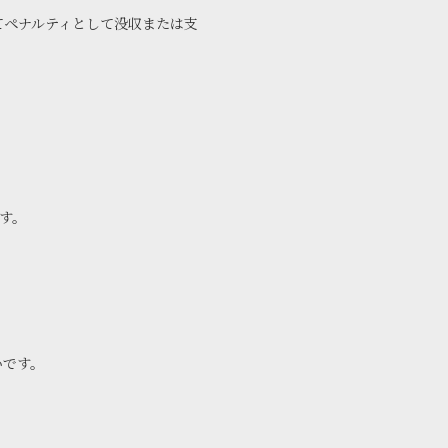
てペナルティとして没収または支
す。
いです。