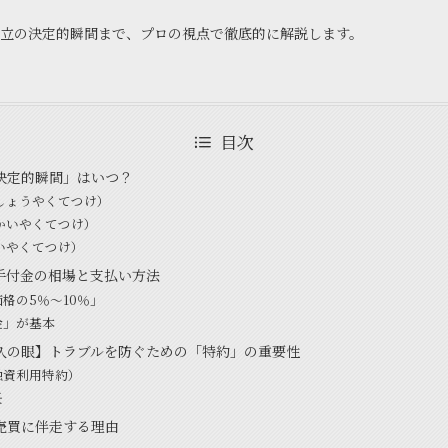
立の決定的瞬間まで、プロの視点で徹底的に解説します。
目次
決定的瞬間」はいつ？
しょうやくてつけ）
かいやくてつけ）
いやくてつけ）
手付金の相場と支払い方法
格の5％〜10％」
金」が基本
久の眼】トラブルを防ぐための「特約」の重要性
融資利用特約）
任
売買に伴走する理由