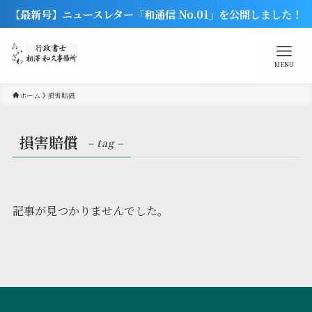
【最新号】ニュースレター「和通信 No.01」を公開しました！
MENU
ホーム
損害賠償
損害賠償
– tag –
記事が見つかりませんでした。