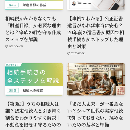
相続税がかからなくても
【事例でわかる】公正証書
「財産目録」が必要な理由
遺言があれば本当に安心？
とは？家族の絆を守る作成
20年前の遺言書が原因で相
ステップを解説
続手続きがストップした理
由と対策
2026-06-09
2026-06-06
【第3回】うちの相続人は
「まだ大丈夫」が一番危な
誰？法定相続人と引き継ぐ
い？シニア世代の実家相続
割合をわかりやすく解説｜
で知っておきたい、揉めな
不動産を損せず守るための
いための基本と準備